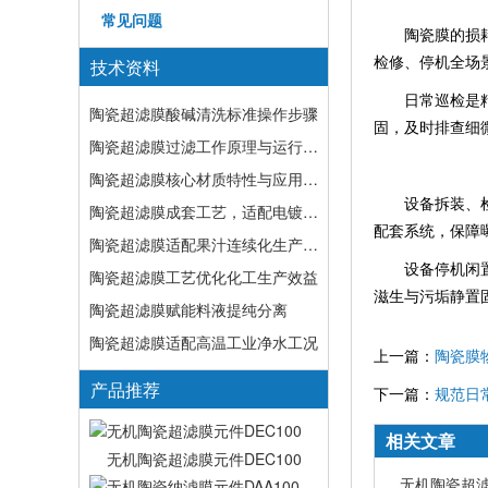
常见问题
陶瓷膜的损耗除
检修、停机全场
技术资料
日常巡检是精细
陶瓷超滤膜酸碱清洗标准操作步骤
固，及时排查细
陶瓷超滤膜过滤工作原理与运行逻辑详解
陶瓷超滤膜核心材质特性与应用优势
设备拆装、检修
陶瓷超滤膜成套工艺，适配电镀涂装复杂废水工况
配套系统，保障
陶瓷超滤膜适配果汁连续化生产工况
设备停机闲置阶
陶瓷超滤膜工艺优化化工生产效益
滋生与污垢静置
陶瓷超滤膜赋能料液提纯分离
陶瓷超滤膜适配高温工业净水工况
上一篇：
陶瓷膜
产品推荐
下一篇：
规范日
相关文章
无机陶瓷超滤膜元件DEC100
无机陶瓷超滤