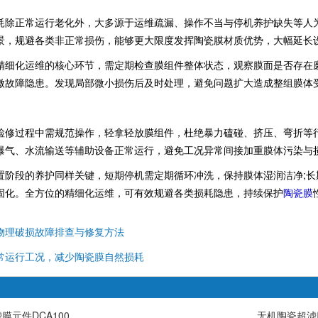
正常运行老化外，大多源于运维疏漏、操作不当与停机养护缺失等人为
景，规避各类非正常损伤，能够更大限度发挥陶瓷膜材质优势，大幅延长
化运维的核心环节，需定期检查膜组件整体状态，观察膜面是否存在磨
微故障隐患。发现局部微小损伤后及时处理，避免问题扩大造成整组膜体
过程中需规范操作，轻拿轻放膜组件，杜绝暴力磕碰、挤压、弯折等行
曝气、水流输送等辅助设备正常运行，避免工况异常间接加重膜体污染与
段的养护同样关键，短期停机需定期循环冲洗，保持膜体湿润洁净;长
固化。全方位的精细化运维，可有效规避各类损耗隐患，持续保护
陶瓷膜
物理破损故障排查与修复方法
常运行工况，减少陶瓷膜自然损耗
膜元件DCA100
无机陶瓷超滤膜